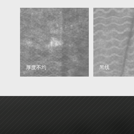
厚度不均
黑线