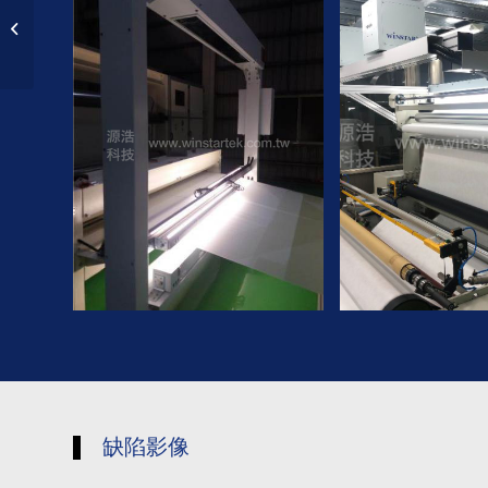
金属＆铜铝箔检测
缺陷影像