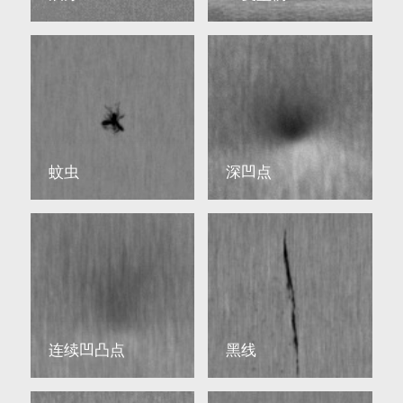
蚊虫
深凹点
连续凹凸点
黑线