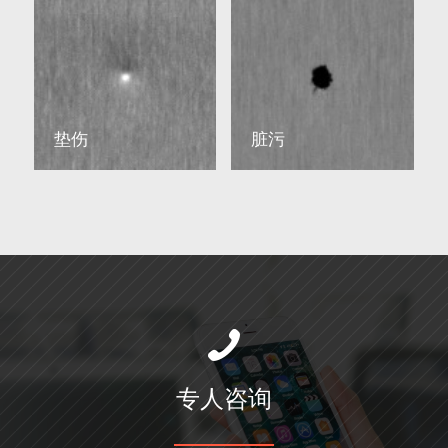
垫伤
脏污
专人咨询