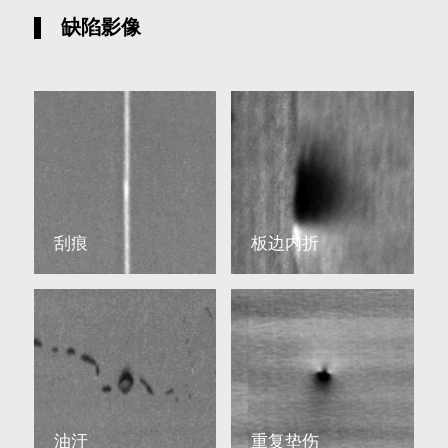
缺陷影像
刮痕
板边内折
油汙
重复垫伤