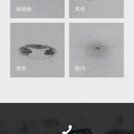
掉落物
浆疤
浆疤
脏污