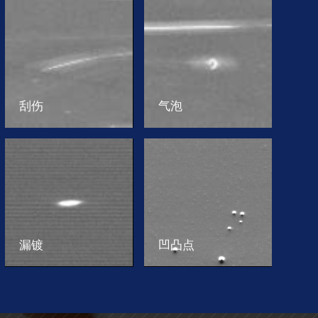
刮伤
气泡
漏镀
凹凸点