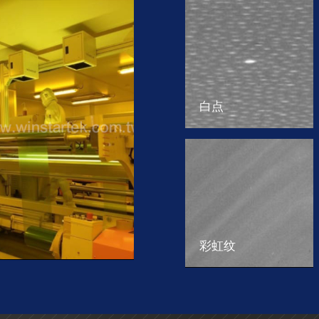
白点
彩虹纹