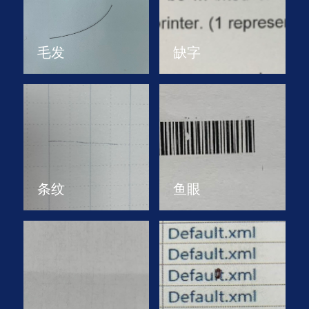
毛发
缺字
条纹
鱼眼