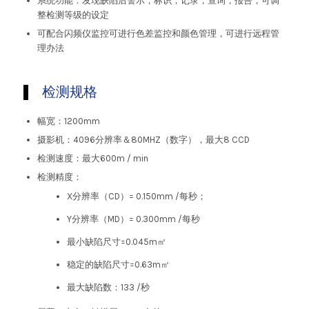
系统功能：发现缺陷后警示，标识，记录，查询，报告，可调
整检测等级的设定
可配合闪频仪监控可进行色差监控和颜色管理，可进行远程管
理办法
检测规格
幅宽：1200mm
摄影机：4096分辨率＆80MHZ（数字），最大8 CCD
检测速度：最大600m / min
检测精度：
X分辨率（CD）= 0.150mm /每秒；
Y分辨率（MD）= 0.300mm /每秒
最小缺陷尺寸=0.045m㎡
稳定的缺陷尺寸=0.63m㎡
最大缺陷数：133 /秒