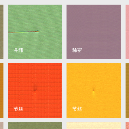
并纬
稀密
节丝
节丝