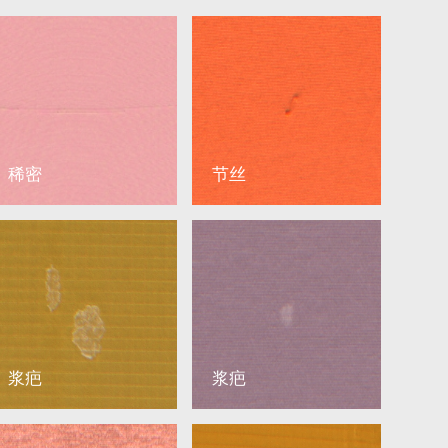
稀密
节丝
浆疤
浆疤