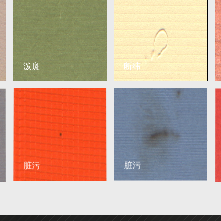
泼斑
断纬
脏污
脏污