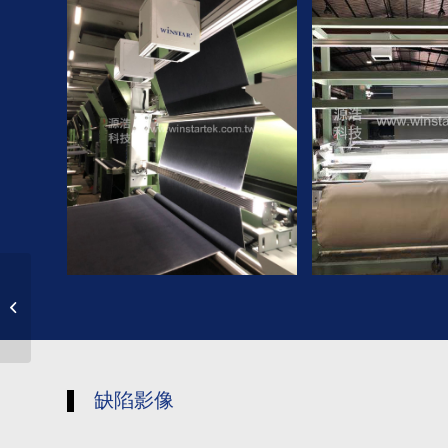
不织布(非织物)
缺陷影像