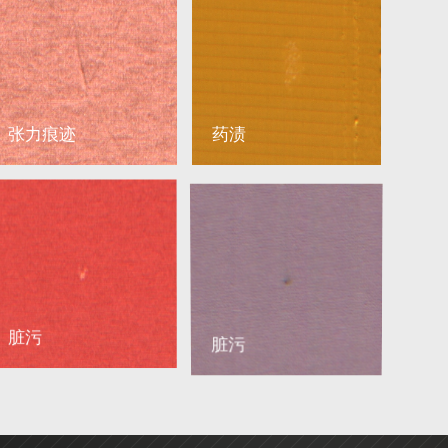
张力痕迹
药渍
脏污
脏污