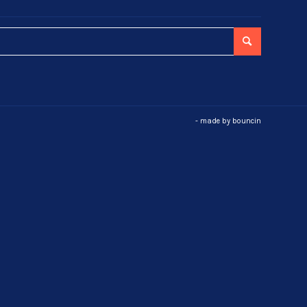
- made by
bouncin