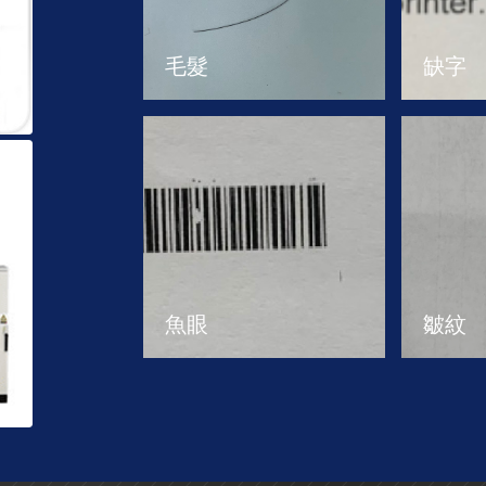
毛髮
缺字
魚眼
皺紋