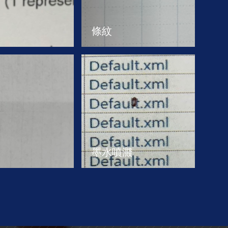
條紋
墨水噴濺