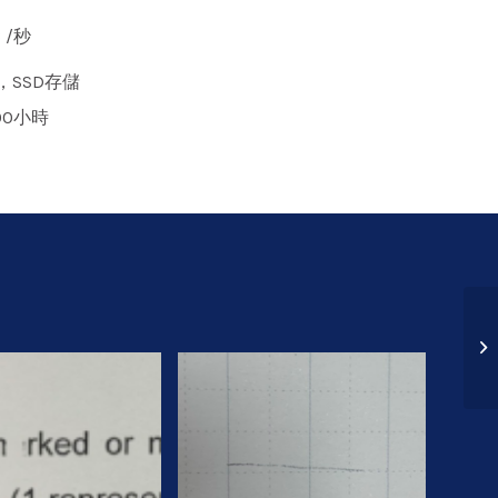
 /秒
SSD存儲
00小時