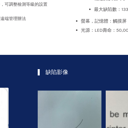
告，可調整檢測等級的設置
最大缺陷數：133
行遠端管理辦法
螢幕，記憶體：觸摸屏，
光源：LED壽命：50,0
缺陷影像