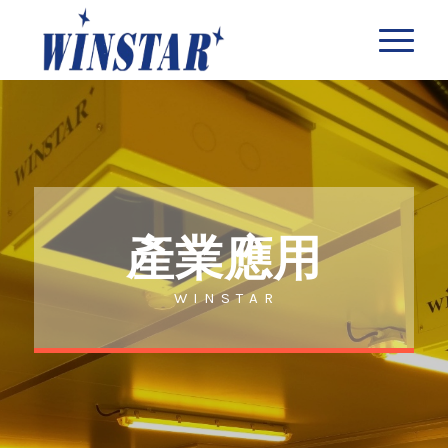
產業應用
W I N S T A R