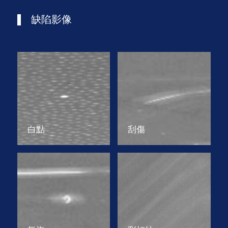
缺陷影像
白點
刮傷