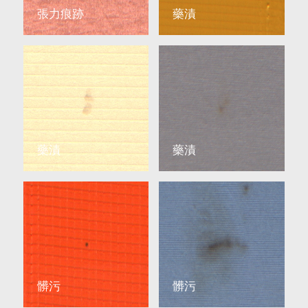
張力痕跡
藥漬
藥漬
藥漬
髒污
髒污