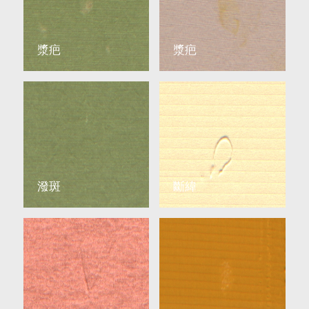
漿疤
漿疤
潑斑
斷緯