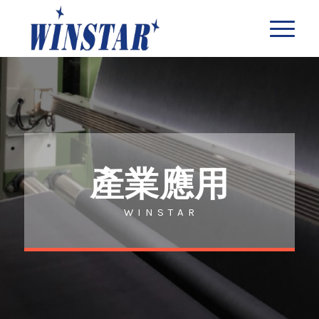
產業應用
W I N S T A R