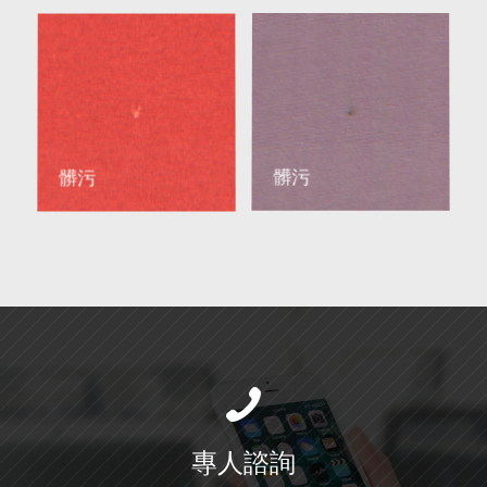
髒污
髒污
專人諮詢