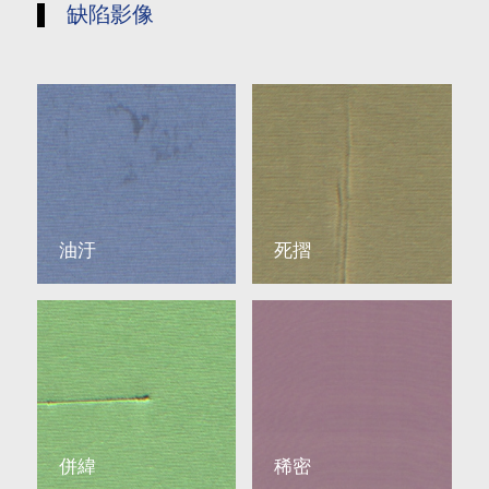
缺陷影像
油汙
死摺
併緯
稀密