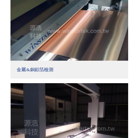
金屬&銅鋁箔檢測