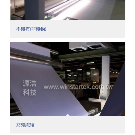
不織布(非織物)
紡織纖維