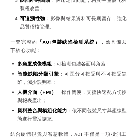
缺陷即時回饋
：快速定位問題，利於生產優化與
製程改善；
可追溯性強
：影像與結果資料可長期留存，強化
品質稽核管理。
一套完整的
「AOI包裝缺陷檢測系統」
，應具備以
下核心功能：
多角度成像模組
：可檢測包裝各面與角落；
智能缺陷分類引擎
：可區分可接受與不可接受缺
陷，減少誤判率；
人機介面（HMI）
：操作簡便，支援快速配方切換
與報表產出；
資料整合與模組化能力
：依不同包裝尺寸與產線型
態進行靈活擴充。
結合硬體視覺與智慧軟體，AOI 不僅是一項檢測工