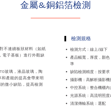
金屬&銅鋁箔檢測
檢測規格
針對不連續板狀材料（如紙
檢測方式：線上/線下
，電子基板）進行外觀缺
產品幅寬，厚度，顏色
準
TO玻璃，液晶玻璃，陶
缺陷檢測精度：按要求，
率和產能的提高會帶來明
攝影機：高解析攝影機
測的微小缺陷，提高檢測
中控系統：整合機櫃內
光源系統：高流明照度L
清潔傳輸系統：選配