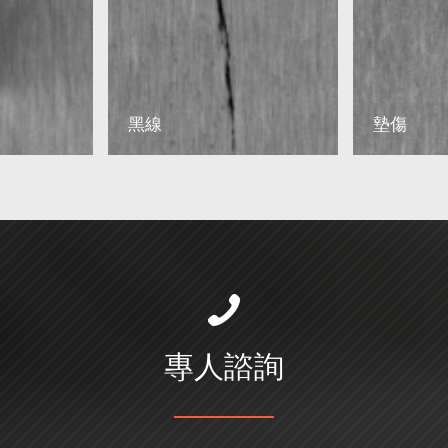
黑線
墊傷
專人諮詢