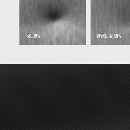
深凹點
連續凹凸點