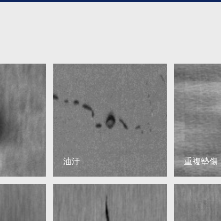
油汙
重複墊傷