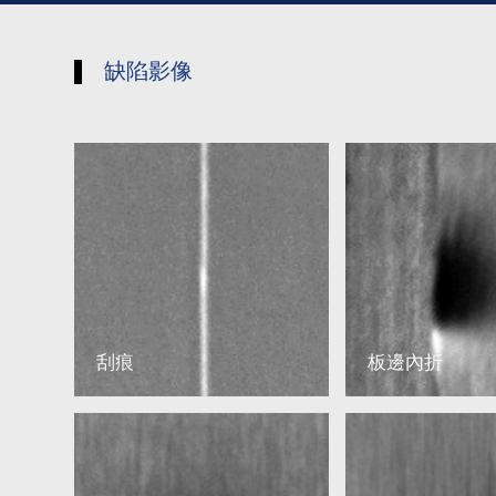
缺陷影像
刮痕
板邊內折