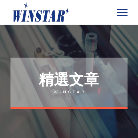
精選文章
W I N S T A R