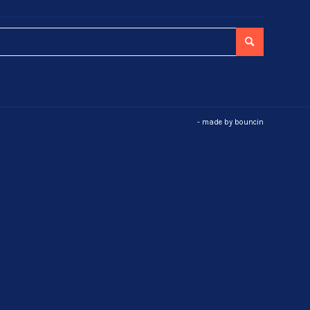
- made by
bouncin