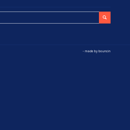
- made by
bouncin