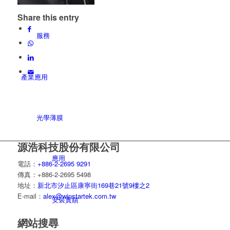
Share this entry
服務
產業應用
光學薄膜
源浩科技股份有限公司
應用
電話：
+886-2-2695 9291
傳真：+886-2-2695 5498
地址：
新北市汐止區康寧街169巷21號9樓之2
E-mail：
alex@winstartek.com.tw
安裝實績
網站搜尋