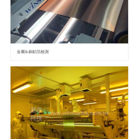
金屬&銅鋁箔檢測