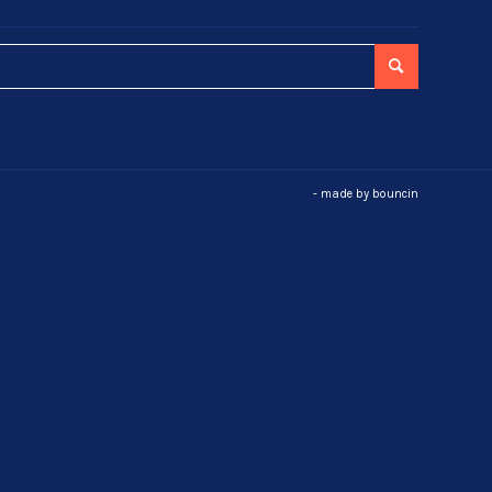
- made by
bouncin