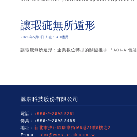
讓瑕疵無所遁形
/
2025年5月8日
在：
AOI應用
讓瑕疵無所遁形：企業數位轉型的關鍵推手 「AOI+AI包裝
源浩科技股份有限公司
電話：
+886-2-2695 9291
傳真：+886-2-2695 5498
地址：
新北市汐止區康寧街169巷21號9樓之2
E-mail：
alex@winstartek.com.tw